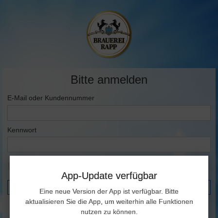
Bitte anmelden
E-Mail oder Kundennummer
Kennwort
Angemeldet bleiben
App-Update verfügbar
Anmelden
Eine neue Version der App ist verfügbar. Bitte
aktualisieren Sie die App, um weiterhin alle Funktionen
Registrieren
nutzen zu können.