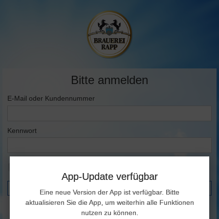
Bitte anmelden
E-Mail oder Kundennummer
Kennwort
Angemeldet bleiben
App-Update verfügbar
Anmelden
Eine neue Version der App ist verfügbar. Bitte
aktualisieren Sie die App, um weiterhin alle Funktionen
Registrieren
nutzen zu können.